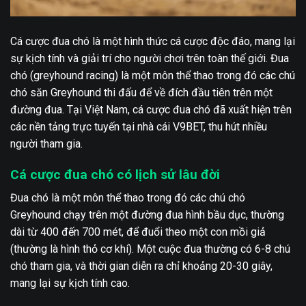
Cá cược đua chó là một hình thức cá cược độc đáo, mang lại
sự kịch tính và giải trí cho người chơi trên toàn thế giới. Đua
chó (greyhound racing) là một môn thể thao trong đó các chú
chó săn Greyhound thi đấu để về đích đầu tiên trên một
đường đua. Tại Việt Nam, cá cược đua chó đã xuất hiện trên
các nền tảng trực tuyến tại nhà cái V9BET, thu hút nhiều
người tham gia.
Cá cược đua chó có lịch sử lâu đời
Đua chó là một môn thể thao trong đó các chú chó
Greyhound chạy trên một đường đua hình bầu dục, thường
dài từ 400 đến 700 mét, để đuổi theo một con mồi giả
(thường là hình thỏ cơ khí). Một cuộc đua thường có 6-8 chú
chó tham gia, và thời gian diễn ra chỉ khoảng 20-30 giây,
mang lại sự kịch tính cao.