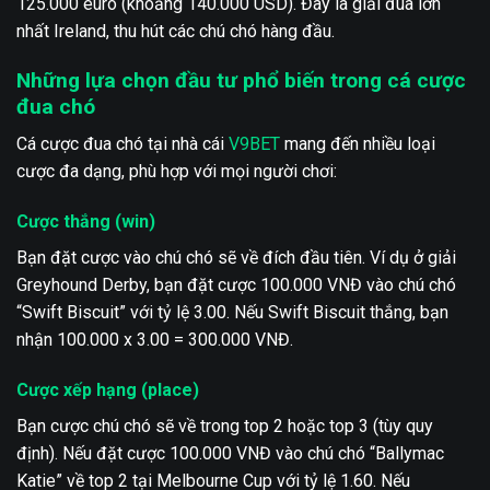
125.000 euro (khoảng 140.000 USD). Đây là giải đua lớn
nhất Ireland, thu hút các chú chó hàng đầu.
Những lựa chọn đầu tư phổ biến trong cá cược
đua chó
Cá cược đua chó tại nhà cái
V9BET
mang đến nhiều loại
cược đa dạng, phù hợp với mọi người chơi:
Cược thắng (win)
Bạn đặt cược vào chú chó sẽ về đích đầu tiên. Ví dụ ở giải
Greyhound Derby, bạn đặt cược 100.000 VNĐ vào chú chó
“Swift Biscuit” với tỷ lệ 3.00. Nếu Swift Biscuit thắng, bạn
nhận 100.000 x 3.00 = 300.000 VNĐ.
Cược xếp hạng (place)
Bạn cược chú chó sẽ về trong top 2 hoặc top 3 (tùy quy
định). Nếu đặt cược 100.000 VNĐ vào chú chó “Ballymac
Katie” về top 2 tại Melbourne Cup với tỷ lệ 1.60. Nếu